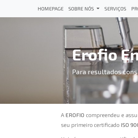
HOMEPAGE
SOBRE NÓS
SERVIÇOS
PR
Erofio E
Para resultados consi
A
EROFIO
compreendeu e assumi
seu primeiro certificado
ISO 90