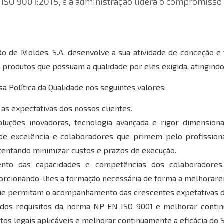
a
ISO 9001:2015
, e a administração lidera o compromisso
ão de Moldes, S.A. desenvolve a sua atividade de conceção 
 produtos que possuam a qualidade por eles exigida, atingindo
a Política da Qualidade nos seguintes valores:
 as expectativas dos nossos clientes.
luções inovadoras, tecnologia avançada e rigor dimension
e excelência e colaboradores que primem pelo profissiona
 tentando minimizar custos e prazos de execução.
nto das capacidades e competências dos colaboradores
orcionando-lhes a formação necessária de forma a melhorar
ue permitam o acompanhamento das crescentes expetativas 
dos requisitos da norma NP EN ISO 9001 e melhorar contin
itos legais aplicáveis e melhorar continuamente a eficácia do 